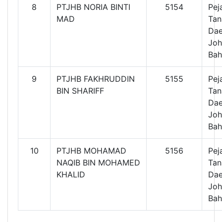
8
PTJHB NORIA BINTI
5154
Pej
MAD
Tan
Dae
Joh
Bah
9
PTJHB FAKHRUDDIN
5155
Pej
BIN SHARIFF
Tan
Dae
Joh
Bah
10
PTJHB MOHAMAD
5156
Pej
NAQIB BIN MOHAMED
Tan
KHALID
Dae
Joh
Bah