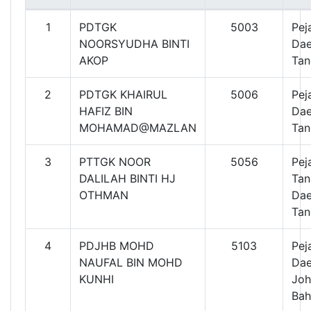
1
PDTGK
5003
Pej
NOORSYUDHA BINTI
Dae
AKOP
Tan
2
PDTGK KHAIRUL
5006
Pej
HAFIZ BIN
Dae
MOHAMAD@MAZLAN
Tan
3
PTTGK NOOR
5056
Pej
DALILAH BINTI HJ
Tan
OTHMAN
Dae
Tan
4
PDJHB MOHD
5103
Pej
NAUFAL BIN MOHD
Dae
KUNHI
Joh
Bah