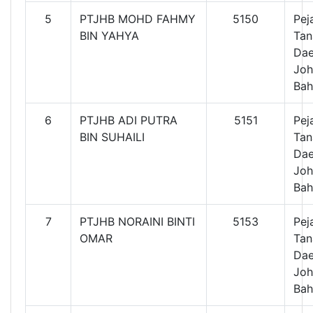
5
PTJHB MOHD FAHMY
5150
Pej
BIN YAHYA
Tan
Dae
Joh
Bah
6
PTJHB ADI PUTRA
5151
Pej
BIN SUHAILI
Tan
Dae
Joh
Bah
7
PTJHB NORAINI BINTI
5153
Pej
OMAR
Tan
Dae
Joh
Bah